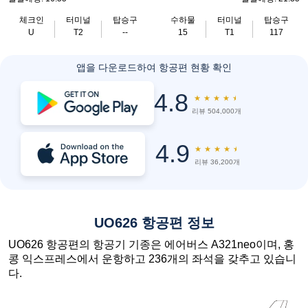
체크인
터미널
탑승구
수하물
터미널
탑승구
U
T2
--
15
T1
117
앱을 다운로드하여 항공편 현황 확인
4.8
★
★
★
★
★
리뷰 504,000개
4.9
★
★
★
★
★
리뷰 36,200개
UO626 항공편 정보
UO626 항공편의 항공기 기종은 에어버스 A321neo이며, 홍
콩 익스프레스에서 운항하고 236개의 좌석을 갖추고 있습니
다.