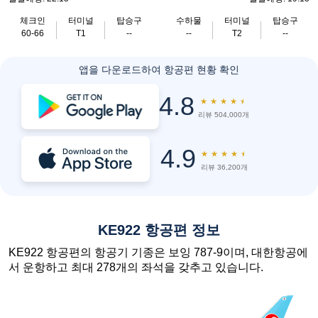
체크인
터미널
탑승구
수하물
터미널
탑승구
60-66
T1
--
--
T2
--
앱을 다운로드하여 항공편 현황 확인
4.8
★
★
★
★
★
리뷰 504,000개
4.9
★
★
★
★
★
리뷰 36,200개
KE922 항공편 정보
KE922 항공편의 항공기 기종은 보잉 787-9이며, 대한항공에
서 운항하고 최대 278개의 좌석을 갖추고 있습니다.