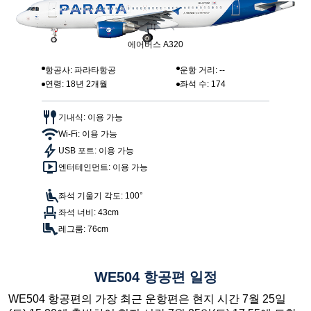
에어버스 A320
항공사: 파라타항공
운항 거리: --
연령: 18년 2개월
좌석 수: 174
기내식: 이용 가능
Wi-Fi: 이용 가능
USB 포트: 이용 가능
엔터테인먼트: 이용 가능
좌석 기울기 각도: 100°
좌석 너비: 43cm
레그룸: 76cm
WE504 항공편 일정
WE504 항공편의 가장 최근 운항편은 현지 시간 7월 25일