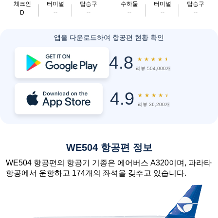
체크인
터미널
탑승구
수하물
터미널
탑승구
D
--
--
--
--
--
앱을 다운로드하여 항공편 현황 확인
4.8
★
★
★
★
★
리뷰 504,000개
4.9
★
★
★
★
★
리뷰 36,200개
WE504 항공편 정보
WE504 항공편의 항공기 기종은 에어버스 A320이며, 파라타
항공에서 운항하고 174개의 좌석을 갖추고 있습니다.