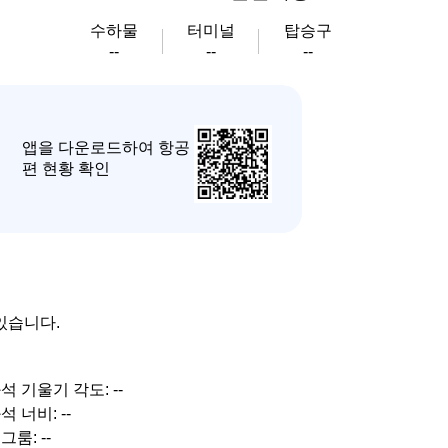
수하물
터미널
탑승구
--
--
--
앱을 다운로드하여 항공
편 현황 확인
있습니다.
석 기울기 각도: --
석 너비: --
그룸: --