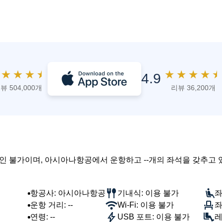
★
★
★
★
★
★
★
★
★
4.9
뷰 504,000개
리뷰 36,200개
확인 불가이며, 아시아나항공에서 운항하고 --개의 좌석을 갖추고 
항공사: 아시아나항공
기내식: 이용 불가
좌
운항 거리: --
Wi-Fi: 이용 불가
좌
연령: --
USB 포트: 이용 불가
레