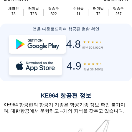
체크인
터미널
탑승구
수하물
터미널
탑승구
78
T2B
B22
11
T2
267
앱을 다운로드하여 항공편 현황 확인
4.8
★
★
★
★
★
리뷰 504,000개
4.9
★
★
★
★
★
리뷰 36,200개
KE964 항공편 정보
KE964 항공편의 항공기 기종은 항공기종 정보 확인 불가이
며, 대한항공에서 운항하고 --개의 좌석을 갖추고 있습니다.