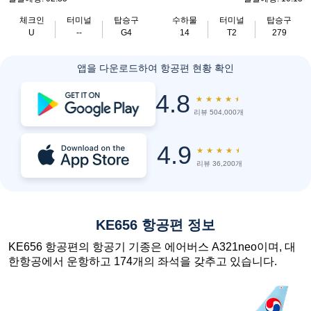
체크인
터미널
탑승구
수하물
터미널
탑승구
U
--
G4
14
T2
279
앱을 다운로드하여 항공편 현황 확인
4.8
★
★
★
★
★
리뷰 504,000개
4.9
★
★
★
★
★
리뷰 36,200개
KE656 항공편 정보
KE656 항공편의 항공기 기종은 에어버스 A321neo이며, 대
한항공에서 운항하고 174개의 좌석을 갖추고 있습니다.