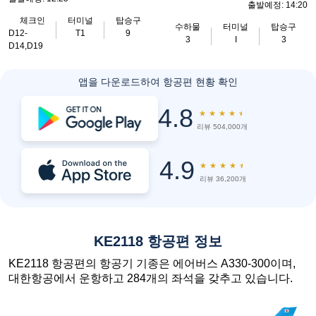
출발예정: 14:20
체크인
터미널
탑승구
수하물
터미널
탑승구
D12-
T1
9
3
I
3
D14,D19
앱을 다운로드하여 항공편 현황 확인
4.8
★
★
★
★
★
리뷰 504,000개
4.9
★
★
★
★
★
리뷰 36,200개
KE2118 항공편 정보
KE2118 항공편의 항공기 기종은 에어버스 A330-300이며,
대한항공에서 운항하고 284개의 좌석을 갖추고 있습니다.