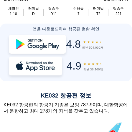
체크인
터미널
탑승구
수하물
터미널
탑승구
1-10
D
D11
7
T2
221
앱을 다운로드하여 항공편 현황 확인
4.8
★
★
★
★
★
리뷰 504,000개
4.9
★
★
★
★
★
리뷰 36,200개
KE032 항공편 정보
KE032 항공편의 항공기 기종은 보잉 787-9이며, 대한항공에
서 운항하고 최대 278개의 좌석을 갖추고 있습니다.