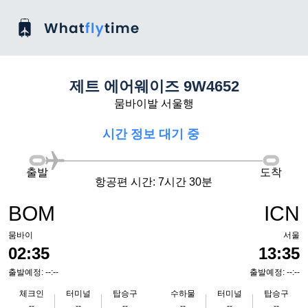
제트 에어웨이즈 9W4652
뭄바이발 서울행
시간 정보 대기 중
출발
도착
항공편 시간: 7시간 30분
BOM
ICN
뭄바이
서울
02:35
13:35
출발예정: --:--
출발예정: --:--
체크인
터미널
탑승구
수하물
터미널
탑승구
--
--
--
--
--
--