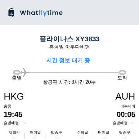
플라이나스 XY3833
홍콩발 아부다비행
시간 정보 대기 중
출발
도착
항공편 시간: 8시간 20분
HKG
AUH
홍콩
아부다비
19:45
00:05
출발예정: --:--
출발예정: --:--
체크인
터미널
탑승구
수하물
터미널
탑승구
--
--
--
--
--
--