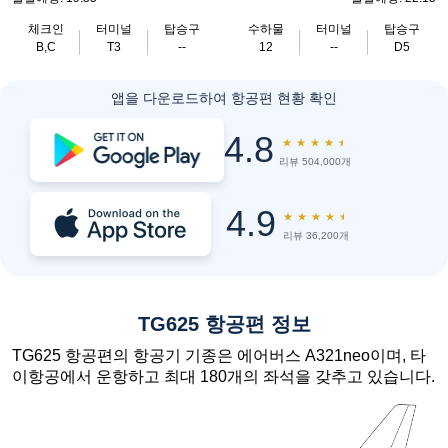
체크인
터미널
탑승구
수하물
터미널
탑승구
B,C
T3
--
12
--
D5
앱을 다운로드하여 항공편 현황 확인
4.8
★
★
★
★
★
리뷰 504,000개
4.9
★
★
★
★
★
리뷰 36,200개
TG625 항공편 정보
TG625 항공편의 항공기 기종은 에어버스 A321neo이며, 타
이항공에서 운항하고 최대 180개의 좌석을 갖추고 있습니다.