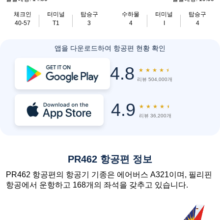
체크인
터미널
탑승구
수하물
터미널
탑승구
40-57
T1
3
4
I
4
앱을 다운로드하여 항공편 현황 확인
4.8
★
★
★
★
★
리뷰 504,000개
4.9
★
★
★
★
★
리뷰 36,200개
PR462 항공편 정보
PR462 항공편의 항공기 기종은 에어버스 A321이며, 필리핀
항공에서 운항하고 168개의 좌석을 갖추고 있습니다.