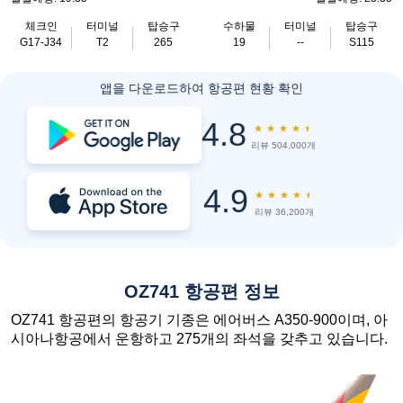
체크인
터미널
탑승구
수하물
터미널
탑승구
G17-J34
T2
265
19
--
S115
앱을 다운로드하여 항공편 현황 확인
4.8
★
★
★
★
★
리뷰 504,000개
4.9
★
★
★
★
★
리뷰 36,200개
OZ741 항공편 정보
OZ741 항공편의 항공기 기종은 에어버스 A350-900이며, 아
시아나항공에서 운항하고 275개의 좌석을 갖추고 있습니다.