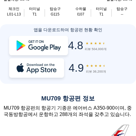
체크인
터미널
탑승구
수하물
터미널
탑승구
L01-L13
T1
G115
I107
T1
--
앱을 다운로드하여 항공편 현황 확인
4.8
★
★
★
★
★
리뷰 504,000개
4.9
★
★
★
★
★
리뷰 36,200개
MU709 항공편 정보
MU709 항공편의 항공기 기종은 에어버스 A350-900이며, 중
국동방항공에서 운항하고 288개의 좌석을 갖추고 있습니다.