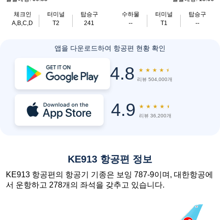
체크인
터미널
탑승구
수하물
터미널
탑승구
A,B,C,D
T2
241
--
T1
--
앱을 다운로드하여 항공편 현황 확인
4.8
★
★
★
★
★
리뷰 504,000개
4.9
★
★
★
★
★
리뷰 36,200개
KE913 항공편 정보
KE913 항공편의 항공기 기종은 보잉 787-9이며, 대한항공에
서 운항하고 278개의 좌석을 갖추고 있습니다.