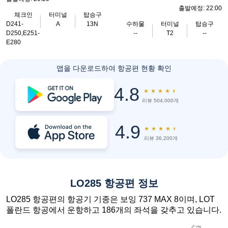
출발예정: 22:00
체크인
터미널
탑승구
D241-
A
13N
수하물
터미널
탑승구
D250,E251-
--
T2
--
E280
앱을 다운로드하여 항공편 현황 확인
4.8
★
★
★
★
★
리뷰 504,000개
4.9
★
★
★
★
★
리뷰 36,200개
LO285 항공편 정보
LO285 항공편의 항공기 기종은 보잉 737 MAX 8이며, LOT
폴란드 항공에서 운항하고 186개의 좌석을 갖추고 있습니다.