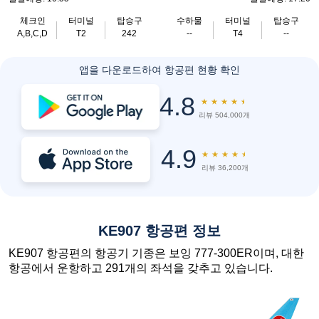
체크인
터미널
탑승구
수하물
터미널
탑승구
A,B,C,D
T2
242
--
T4
--
앱을 다운로드하여 항공편 현황 확인
4.8
★
★
★
★
★
리뷰 504,000개
4.9
★
★
★
★
★
리뷰 36,200개
KE907 항공편 정보
KE907 항공편의 항공기 기종은 보잉 777-300ER이며, 대한
항공에서 운항하고 291개의 좌석을 갖추고 있습니다.