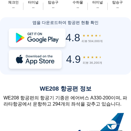
체크인
터미널
탑승구
수하물
터미널
탑승구
--
--
--
--
--
--
앱을 다운로드하여 항공편 현황 확인
4.8
★
★
★
★
★
리뷰 504,000개
4.9
★
★
★
★
★
리뷰 36,200개
WE208 항공편 정보
WE208 항공편의 항공기 기종은 에어버스 A330-200이며, 파
라타항공에서 운항하고 294개의 좌석을 갖추고 있습니다.