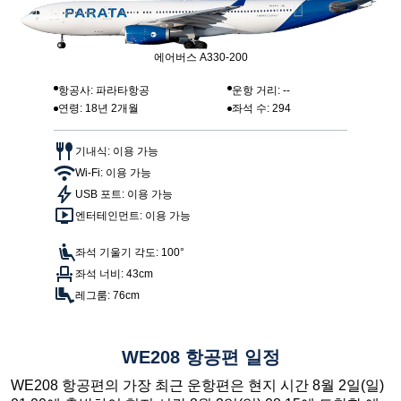
에어버스 A330-200
항공사: 파라타항공
운항 거리: --
연령: 18년 2개월
좌석 수: 294
기내식: 이용 가능
Wi-Fi: 이용 가능
USB 포트: 이용 가능
엔터테인먼트: 이용 가능
좌석 기울기 각도: 100°
좌석 너비: 43cm
레그룸: 76cm
WE208 항공편 일정
WE208 항공편의 가장 최근 운항편은 현지 시간 8월 2일(일)