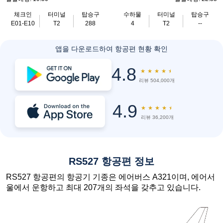
체크인
터미널
탑승구
수하물
터미널
탑승구
E01-E10
T2
288
4
T2
--
앱을 다운로드하여 항공편 현황 확인
4.8
★
★
★
★
★
리뷰 504,000개
4.9
★
★
★
★
★
리뷰 36,200개
RS527 항공편 정보
RS527 항공편의 항공기 기종은 에어버스 A321이며, 에어서
울에서 운항하고 최대 207개의 좌석을 갖추고 있습니다.