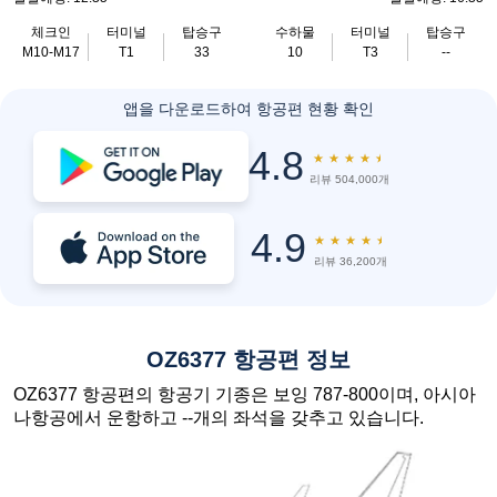
체크인
터미널
탑승구
수하물
터미널
탑승구
M10-M17
T1
33
10
T3
--
앱을 다운로드하여 항공편 현황 확인
4.8
★
★
★
★
★
리뷰 504,000개
4.9
★
★
★
★
★
리뷰 36,200개
OZ6377 항공편 정보
OZ6377 항공편의 항공기 기종은 보잉 787-800이며, 아시아
나항공에서 운항하고 --개의 좌석을 갖추고 있습니다.