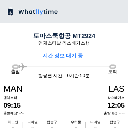
토마스쿡항공 MT2924
맨체스터발 라스베가스행
시간 정보 대기 중
출발
도착
항공편 시간: 10시간 50분
MAN
LAS
맨체스터
라스베가스
09:15
12:05
출발예정: --:--
출발예정: --:--
체크인
터미널
탑승구
수하물
터미널
탑승구
--
--
--
--
--
--