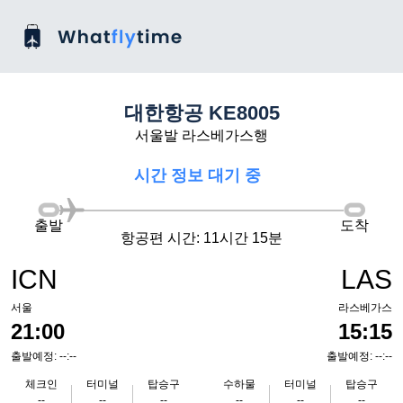
대한항공 KE8005
서울발 라스베가스행
시간 정보 대기 중
출발
도착
항공편 시간: 11시간 15분
ICN
LAS
서울
라스베가스
21:00
15:15
출발예정: --:--
출발예정: --:--
체크인
터미널
탑승구
수하물
터미널
탑승구
--
--
--
--
--
--