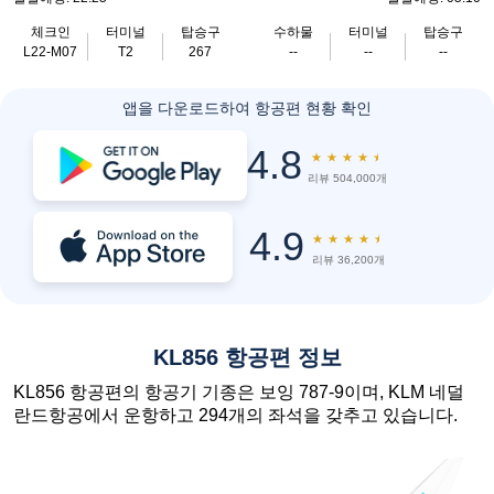
체크인
터미널
탑승구
수하물
터미널
탑승구
L22-M07
T2
267
--
--
--
앱을 다운로드하여 항공편 현황 확인
4.8
★
★
★
★
★
리뷰 504,000개
4.9
★
★
★
★
★
리뷰 36,200개
KL856 항공편 정보
KL856 항공편의 항공기 기종은 보잉 787-9이며, KLM 네덜
란드항공에서 운항하고 294개의 좌석을 갖추고 있습니다.