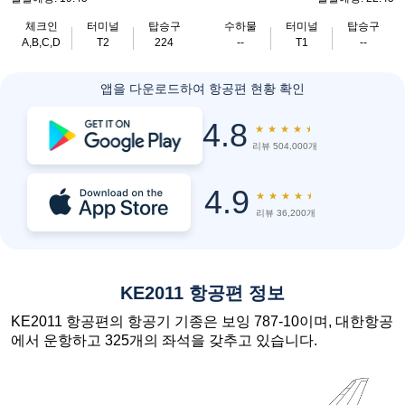
체크인
터미널
탑승구
수하물
터미널
탑승구
A,B,C,D
T2
224
--
T1
--
앱을 다운로드하여 항공편 현황 확인
4.8
★
★
★
★
★
리뷰 504,000개
4.9
★
★
★
★
★
리뷰 36,200개
KE2011 항공편 정보
KE2011 항공편의 항공기 기종은 보잉 787-10이며, 대한항공
에서 운항하고 325개의 좌석을 갖추고 있습니다.