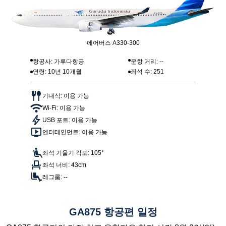
에어버스 A330-300
항공사: 가루다항공
운항 거리: --
연령: 10년 10개월
좌석 수: 251
기내식: 이용 가능
Wi-Fi: 이용 가능
USB 포트: 이용 가능
엔터테인먼트: 이용 가능
좌석 기울기 각도: 105°
좌석 너비: 43cm
레그룸: --
GA875 항공편 일정