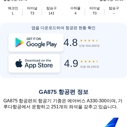
체크인
터미널
탑승구
수하물
터미널
탑승구
L
T3
141
4
T3
--
앱을 다운로드하여 항공편 현황 확인
4.8
★
★
★
★
★
리뷰 504,000개
4.9
★
★
★
★
★
리뷰 36,200개
GA875 항공편 정보
GA875 항공편의 항공기 기종은 에어버스 A330-300이며, 가
루다항공에서 운항하고 251개의 좌석을 갖추고 있습니다.