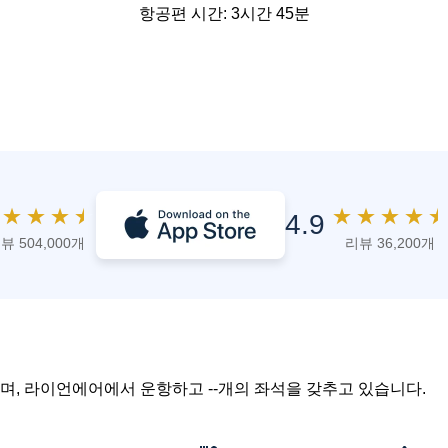
항공편 시간: 3시간 45분
★
★
★
★
★
★
★
★
★
4.9
뷰 504,000개
리뷰 36,200개
이며, 라이언에어에서 운항하고 --개의 좌석을 갖추고 있습니다.