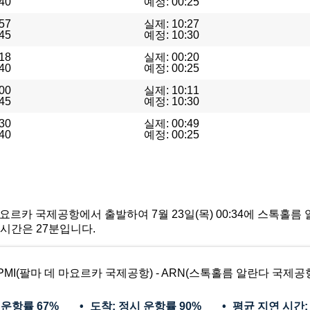
40
예정: 00:25
57
실제: 10:27
45
예정: 10:30
18
실제: 00:20
40
예정: 00:25
00
실제: 10:11
45
예정: 10:30
30
실제: 00:49
40
예정: 00:25
마 데 마요르카 국제공항에서 출발하여 7월 23일(목) 00:34에 스톡
 시간은 27분입니다.
PMI(팔마 데 마요르카 국제공항) - ARN(스톡홀름 알란다 국제공
 운항률
67%
도착: 정시 운항률
90%
평균 지연 시간