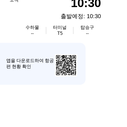
10:30
출발예정: 10:30
수하물
터미널
탑승구
--
T5
--
앱을 다운로드하여 항공
편 현황 확인