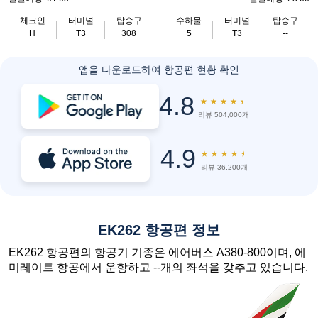
체크인
터미널
탑승구
수하물
터미널
탑승구
H
T3
308
5
T3
--
앱을 다운로드하여 항공편 현황 확인
4.8
★
★
★
★
★
리뷰 504,000개
4.9
★
★
★
★
★
리뷰 36,200개
EK262 항공편 정보
EK262 항공편의 항공기 기종은 에어버스 A380-800이며, 에
미레이트 항공에서 운항하고 --개의 좌석을 갖추고 있습니다.