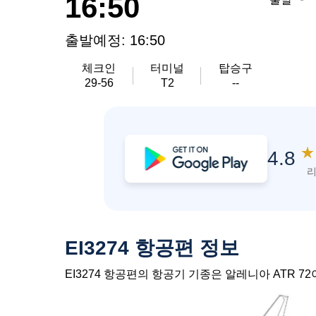
16:50
출발예정: 16:50
체크인
터미널
탑승구
29-56
T2
--
★
4.8
리
EI3274 항공편 정보
EI3274 항공편의 항공기 기종은 알레니아 ATR 