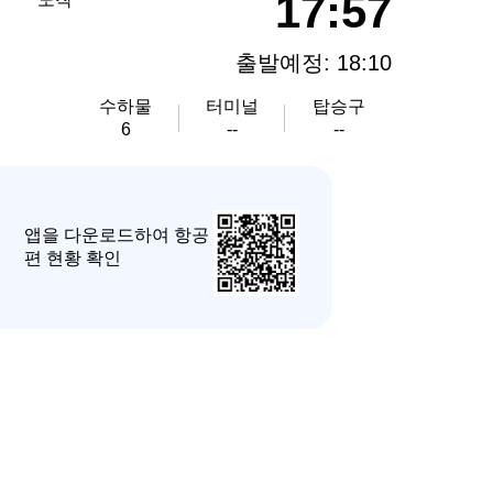
17:57
출발예정: 18:10
수하물
터미널
탑승구
6
--
--
앱을 다운로드하여 항공
편 현황 확인