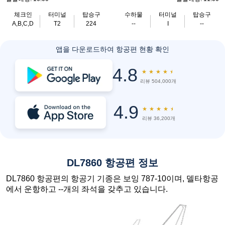
체크인
터미널
탑승구
수하물
터미널
탑승구
A,B,C,D
T2
224
--
I
--
앱을 다운로드하여 항공편 현황 확인
4.8
★
★
★
★
★
리뷰 504,000개
4.9
★
★
★
★
★
리뷰 36,200개
DL7860 항공편 정보
DL7860 항공편의 항공기 기종은 보잉 787-10이며, 델타항공
에서 운항하고 --개의 좌석을 갖추고 있습니다.