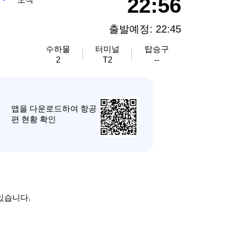
22:56
출발예정: 22:45
수하물
터미널
탑승구
2
T2
--
앱을 다운로드하여 항공
편 현황 확인
있습니다.