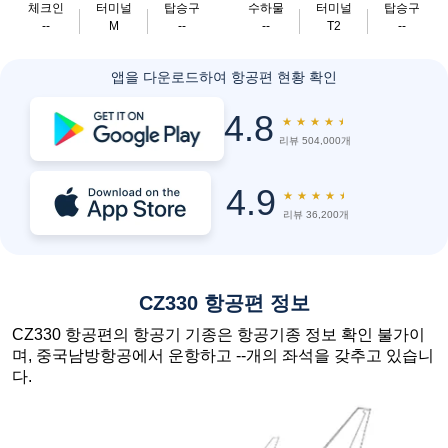
체크인
터미널
탑승구
수하물
터미널
탑승구
--
M
--
--
T2
--
앱을 다운로드하여 항공편 현황 확인
4.8
★
★
★
★
★
리뷰 504,000개
4.9
★
★
★
★
★
리뷰 36,200개
CZ330 항공편 정보
CZ330 항공편의 항공기 기종은 항공기종 정보 확인 불가이
며, 중국남방항공에서 운항하고 --개의 좌석을 갖추고 있습니
다.