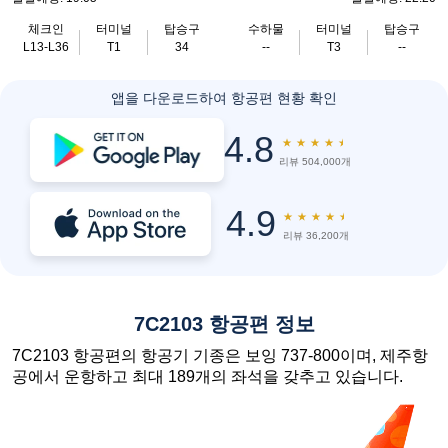
체크인
터미널
탑승구
수하물
터미널
탑승구
L13-L36
T1
34
--
T3
--
앱을 다운로드하여 항공편 현황 확인
4.8
★
★
★
★
★
리뷰 504,000개
4.9
★
★
★
★
★
리뷰 36,200개
7C2103 항공편 정보
7C2103 항공편의 항공기 기종은 보잉 737-800이며, 제주항
공에서 운항하고 최대 189개의 좌석을 갖추고 있습니다.