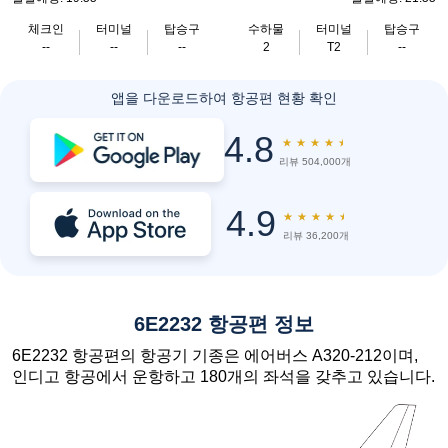
체크인
터미널
탑승구
수하물
터미널
탑승구
--
--
--
2
T2
--
앱을 다운로드하여 항공편 현황 확인
4.8
★
★
★
★
★
리뷰 504,000개
4.9
★
★
★
★
★
리뷰 36,200개
6E2232 항공편 정보
6E2232 항공편의 항공기 기종은 에어버스 A320-212이며,
인디고 항공에서 운항하고 180개의 좌석을 갖추고 있습니다.