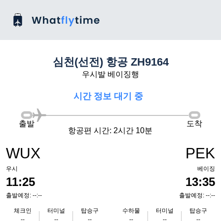
심천(선전) 항공 ZH9164
우시발 베이징행
시간 정보 대기 중
출발
도착
항공편 시간: 2시간 10분
WUX
PEK
우시
베이징
11:25
13:35
출발예정: --:--
출발예정: --:--
체크인
터미널
탑승구
수하물
터미널
탑승구
--
--
--
--
--
--