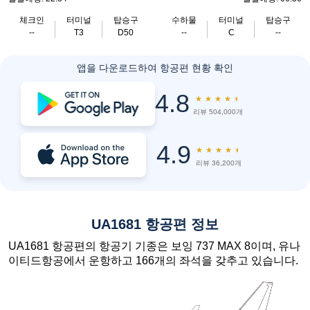
체크인
터미널
탑승구
수하물
터미널
탑승구
--
T3
D50
--
C
--
앱을 다운로드하여 항공편 현황 확인
4.8
★
★
★
★
★
리뷰 504,000개
4.9
★
★
★
★
★
리뷰 36,200개
UA1681 항공편 정보
UA1681 항공편의 항공기 기종은 보잉 737 MAX 8이며, 유나
이티드항공에서 운항하고 166개의 좌석을 갖추고 있습니다.