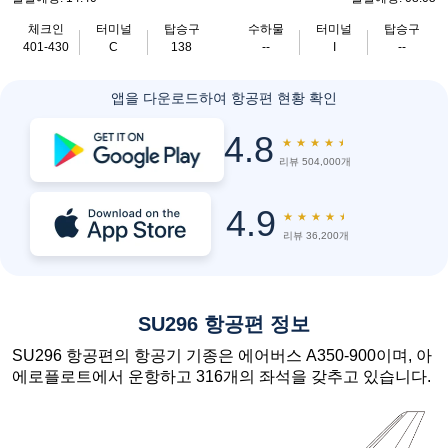
체크인
터미널
탑승구
수하물
터미널
탑승구
401-430
C
138
--
I
--
앱을 다운로드하여 항공편 현황 확인
4.8
★
★
★
★
★
리뷰 504,000개
4.9
★
★
★
★
★
리뷰 36,200개
SU296 항공편 정보
SU296 항공편의 항공기 기종은 에어버스 A350-900이며, 아
에로플로트에서 운항하고 316개의 좌석을 갖추고 있습니다.