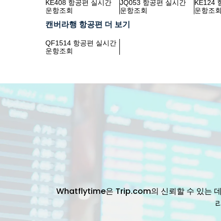
KE408 항공편 실시간
JQ053 항공편 실시간
KE124
운항조회
운항조회
운항조
캔버라행 항공편 더 보기
QF1514 항공편 실시간
운항조회
Whatflytime은 Trip.com의 신뢰할 