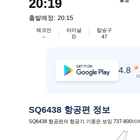
20:19
출발예정: 20:15
체크인
터미널
탑승구
--
D
47
★
4.8
리
SQ6438 항공편 정보
SQ6438 항공편의 항공기 기종은 보잉 737-80