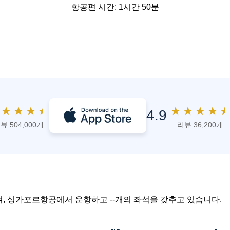
항공편 시간: 1시간 50분
★
★
★
★
★
★
★
★
★
4.9
뷰 504,000개
리뷰 36,200개
0이며, 싱가포르항공에서 운항하고 --개의 좌석을 갖추고 있습니다.