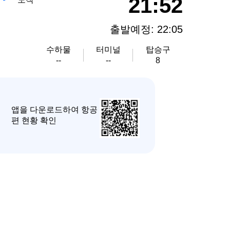
21:52
출발예정: 22:05
수하물
터미널
탑승구
--
--
8
앱을 다운로드하여 항공
편 현황 확인