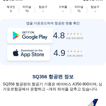
체크인
터미널
탑승구
수하물
터미널
탑승구
3
T3
--
--
T1
--
앱을 다운로드하여 항공편 현황 확인
4.8
★
★
★
★
★
리뷰 504,000개
4.9
★
★
★
★
★
리뷰 36,200개
SQ356 항공편 정보
SQ356 항공편의 항공기 기종은 에어버스 A350-900이며, 싱
가포르항공에서 운항하고 --개의 좌석을 갖추고 있습니다.