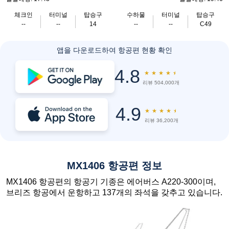
체크인
터미널
탑승구
수하물
터미널
탑승구
--
--
14
--
--
C49
앱을 다운로드하여 항공편 현황 확인
4.8
★
★
★
★
★
리뷰 504,000개
4.9
★
★
★
★
★
리뷰 36,200개
MX1406 항공편 정보
MX1406 항공편의 항공기 기종은 에어버스 A220-300이며,
브리즈 항공에서 운항하고 137개의 좌석을 갖추고 있습니다.