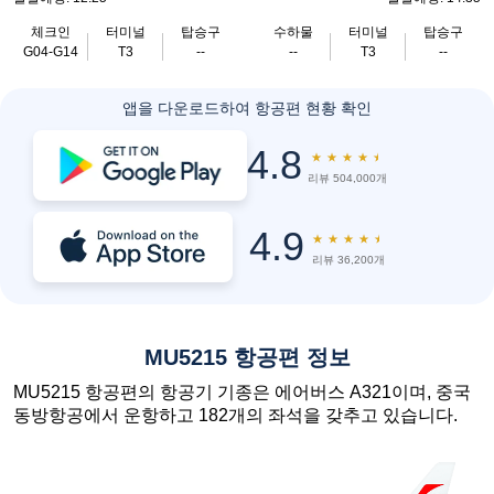
체크인
터미널
탑승구
수하물
터미널
탑승구
G04-G14
T3
--
--
T3
--
앱을 다운로드하여 항공편 현황 확인
4.8
★
★
★
★
★
리뷰 504,000개
4.9
★
★
★
★
★
리뷰 36,200개
MU5215 항공편 정보
MU5215 항공편의 항공기 기종은 에어버스 A321이며, 중국
동방항공에서 운항하고 182개의 좌석을 갖추고 있습니다.