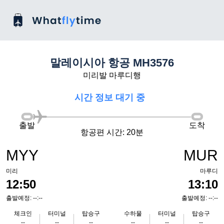
말레이시아 항공 MH3576
미리발 마루디행
시간 정보 대기 중
출발
도착
항공편 시간: 20분
MYY
MUR
미리
마루디
12:50
13:10
출발예정: --:--
출발예정: --:--
체크인
터미널
탑승구
수하물
터미널
탑승구
--
--
--
--
--
--