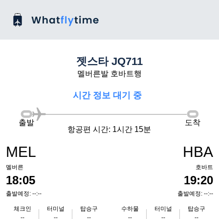
젯스타 JQ711
멜버른발 호바트행
시간 정보 대기 중
출발
도착
항공편 시간: 1시간 15분
MEL
HBA
멜버른
호바트
18:05
19:20
출발예정: --:--
출발예정: --:--
체크인
터미널
탑승구
수하물
터미널
탑승구
--
--
--
--
--
--