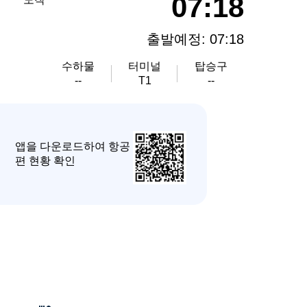
07:18
출발예정: 07:18
수하물
터미널
탑승구
--
T1
--
앱을 다운로드하여 항공
편 현황 확인