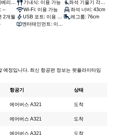
이베리아
기내식: 이용 가능
좌석 기울기 각도:
--
Wi-Fi: 이용 가능
100°
좌석 너비: 43cm
년 2개월
USB 포트: 이용 가
레그룸: 76cm
-
엔터테인먼트: 이용
능
가능
에 도착할 예정입니다. 최신 항공편 정보는 왓플라이타임
항공기
상태
에어버스 A321
도착
에어버스 A321
도착
에어버스 A321
도착