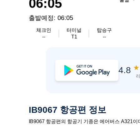
06:05
출발예정: 06:05
체크인
터미널
탑승구
--
T1
--
★
4.8
리
IB9067 항공편 정보
IB9067 항공편의 항공기 기종은 에어버스 A321