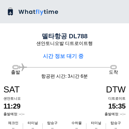
델타항공 DL788
샌안토니오발 디트로이트행
시간 정보 대기 중
출발
도착
항공편 시간: 3시간 6분
SAT
DTW
샌안토니오
디트로이트
11:29
15:35
출발예정: --:--
출발예정: --:--
체크인
터미널
탑승구
수하물
터미널
탑승구
--
--
--
--
--
--