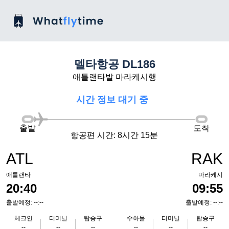
델타항공 DL186
애틀랜타발 마라케시행
시간 정보 대기 중
출발
도착
항공편 시간: 8시간 15분
ATL
RAK
애틀랜타
마라케시
20:40
09:55
출발예정: --:--
출발예정: --:--
체크인
터미널
탑승구
수하물
터미널
탑승구
--
--
--
--
--
--