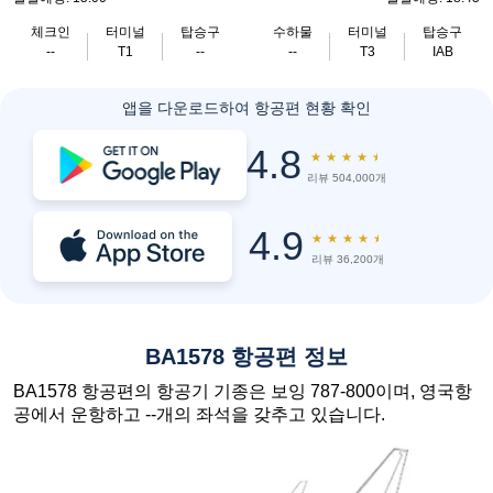
체크인
터미널
탑승구
수하물
터미널
탑승구
--
T1
--
--
T3
IAB
앱을 다운로드하여 항공편 현황 확인
4.8
★
★
★
★
★
리뷰 504,000개
4.9
★
★
★
★
★
리뷰 36,200개
BA1578 항공편 정보
BA1578 항공편의 항공기 기종은 보잉 787-800이며, 영국항
공에서 운항하고 --개의 좌석을 갖추고 있습니다.