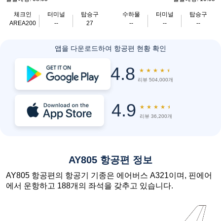
체크인
터미널
탑승구
수하물
터미널
탑승구
AREA200
--
27
--
--
--
앱을 다운로드하여 항공편 현황 확인
4.8
★
★
★
★
★
리뷰 504,000개
4.9
★
★
★
★
★
리뷰 36,200개
AY805 항공편 정보
AY805 항공편의 항공기 기종은 에어버스 A321이며, 핀에어
에서 운항하고 188개의 좌석을 갖추고 있습니다.