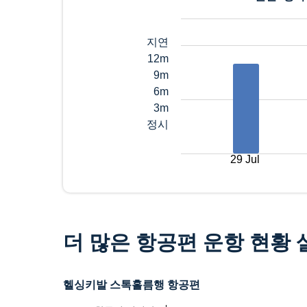
지연
12m
9m
6m
3m
정시
29 Jul
더 많은 항공편 운항 현황
헬싱키발 스톡홀름행 항공편