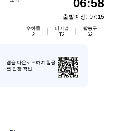
06:58
출발예정: 07:15
수하물
터미널
탑승구
2
T2
62
앱을 다운로드하여 항공
편 현황 확인