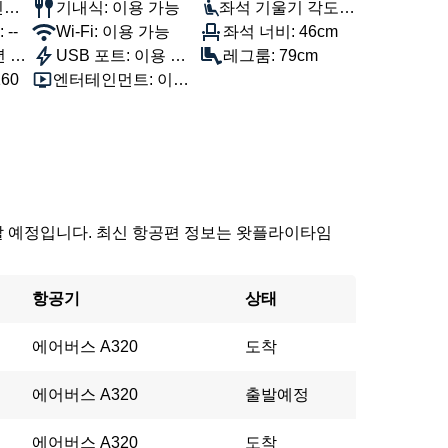
핀에
기내식: 이용 가능
좌석 기울기 각도:
--
Wi-Fi: 이용 가능
100°
좌석 너비: 46cm
 8
USB 포트: 이용 가
레그룸: 79cm
60
엔터테인먼트: 이용
능
가능
 도착할 예정입니다. 최신 항공편 정보는 왓플라이타임
항공기
상태
에어버스 A320
도착
에어버스 A320
출발예정
에어버스 A320
도착