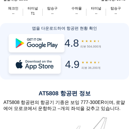
체크인
터미널
탑승구
수하물
터미널
탑승구
--
T1
--
--
--
--
앱을 다운로드하여 항공편 현황 확인
4.8
★
★
★
★
★
리뷰 504,000개
4.9
★
★
★
★
★
리뷰 36,200개
AT5808 항공편 정보
AT5808 항공편의 항공기 기종은 보잉 777-300ER이며, 로얄
에어 모로코에서 운항하고 --개의 좌석을 갖추고 있습니다.