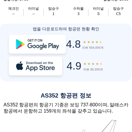
체크인
터미널
탑승구
수하물
터미널
탑승구
--
--
1
3
S
C5
앱을 다운로드하여 항공편 현황 확인
4.8
★
★
★
★
★
리뷰 504,000개
4.9
★
★
★
★
★
리뷰 36,200개
AS352 항공편 정보
AS352 항공편의 항공기 기종은 보잉 737-800이며, 알래스카
항공에서 운항하고 159개의 좌석을 갖추고 있습니다.